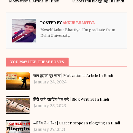
Motivational Article In Hindi
Successful Blogging In Hindi
POSTED BY
ANKUR BHARTIYA
Myself Ankur Bhartiya. I'm graduate from
Delhi University.
YOU MAY LIKE THESE POSTS
जाग तुझको दूर जाना | Motivational Article In Hindi
January 24, 2024
हिंदी ब्लॉग राइटिंग कैसे करे | Blog Writing In Hindi
January 28, 2023
ब्लॉगिंग में करियर | Career Scope In Blogging In Hindi
January 27, 2023