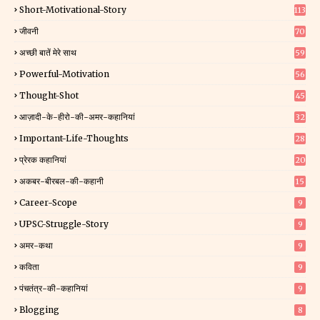
Short-Motivational-Story
113
जीवनी
70
अच्छी बातें मेरे साथ
59
Powerful-Motivation
56
Thought-Shot
45
आज़ादी-के-हीरो-की-अमर-कहानियां
32
Important-Life-Thoughts
28
प्रेरक कहानियां
20
अकबर-बीरबल-की-कहानी
15
Career-Scope
9
UPSC-Struggle-Story
9
अमर-कथा
9
कविता
9
पंचतंत्र-की-कहानियां
9
Blogging
8