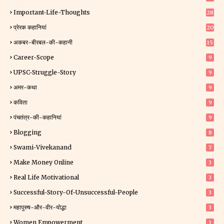
Important-Life-Thoughts
28
प्रेरक कहानियां
20
अकबर-बीरबल-की-कहानी
15
Career-Scope
9
UPSC-Struggle-Story
9
अमर-कथा
9
कविता
9
पंचतंत्र-की-कहानियां
9
Blogging
8
Swami-Vivekanand
7
Make Money Online
3
Real Life Motivational
3
Successful-Story-Of-Unsuccessful-People
3
महापुरुष-और-वीर-योद्धा
3
Women Empowerment
1