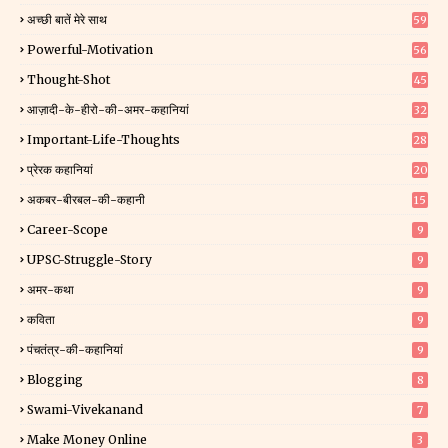
अच्छी बातें मेरे साथ
59
Powerful-Motivation
56
Thought-Shot
45
आज़ादी-के-हीरो-की-अमर-कहानियां
32
Important-Life-Thoughts
28
प्रेरक कहानियां
20
अकबर-बीरबल-की-कहानी
15
Career-Scope
9
UPSC-Struggle-Story
9
अमर-कथा
9
कविता
9
पंचतंत्र-की-कहानियां
9
Blogging
8
Swami-Vivekanand
7
Make Money Online
3