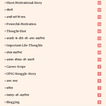
Short-Motivational-Story
113
जीवनी
70
अच्छी बातें मेरे साथ
59
Powerful-Motivation
56
Thought-Shot
45
आज़ादी-के-हीरो-की-अमर-कहानियां
32
Important-Life-Thoughts
28
प्रेरक कहानियां
20
अकबर-बीरबल-की-कहानी
15
Career-Scope
9
UPSC-Struggle-Story
9
अमर-कथा
9
कविता
9
पंचतंत्र-की-कहानियां
9
Blogging
8