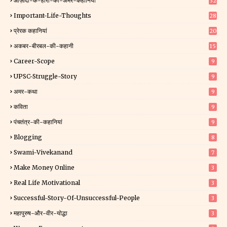
आज़ादी-के-हीरो-की-अमर-कहानियां
32
Important-Life-Thoughts
28
प्रेरक कहानियां
20
अकबर-बीरबल-की-कहानी
15
Career-Scope
9
UPSC-Struggle-Story
9
अमर-कथा
9
कविता
9
पंचतंत्र-की-कहानियां
9
Blogging
8
Swami-Vivekanand
7
Make Money Online
3
Real Life Motivational
3
Successful-Story-Of-Unsuccessful-People
3
महापुरुष-और-वीर-योद्धा
3